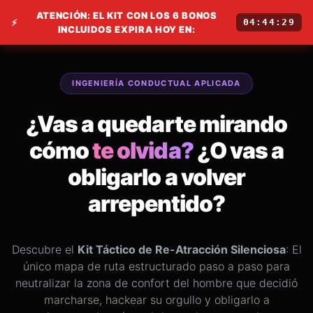
ATENCIÓN: EL KIT CON LOS 6 BONOS
⚡
04:44:28
INCLUIDOS EXPIRA HOY EN:
INGENIERÍA CONDUCTUAL APLICADA
¿Vas a quedarte mirando
cómo
te olvida?
¿O vas a
obligarlo a volver
arrepentido?
Descubre el
Kit Táctico de Re-Atracción Silenciosa
: El
único mapa de ruta estructurado paso a paso para
neutralizar la zona de confort del hombre que decidió
marcharse, hackear su orgullo y obligarlo a